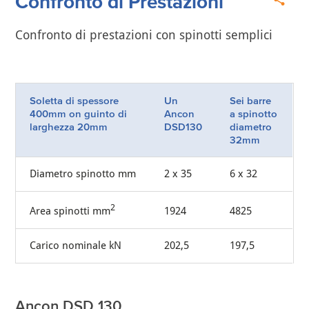
Confronto di Prestazioni
Confronto di prestazioni con spinotti semplici
Soletta di spessore
Un
Sei barre
400mm on guinto di
Ancon
a spinotto
larghezza 20mm
DSD130
diametro
32mm
Diametro spinotto mm
2 x 35
6 x 32
2
Area spinotti mm
1924
4825
Carico nominale kN
202,5
197,5
Ancon DSD 130