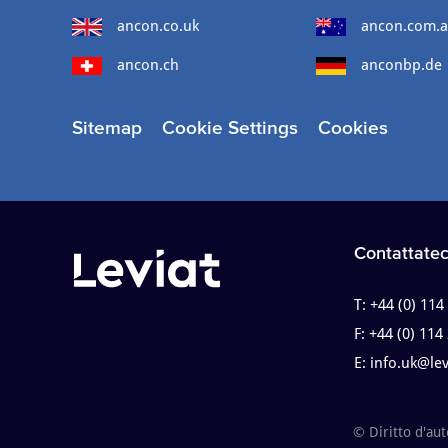
ancon.co.uk
ancon.com.
ancon.ch
anconbp.de
Sitemap
Cookie Settings
Cookies
Contattatec
T:
+44 (0) 114
F:
+44 (0) 114
E:
info.uk@le
© Diritto d'au