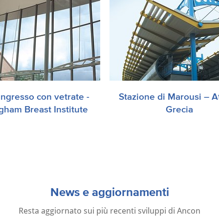
ingresso con vetrate -
Stazione di Marousi – A
stema di tiranti Ancon è
I tiranti Ancon sono stat
gham Breast Institute
Grecia
nstallato nell’atrio in vetro
utilizzati per sostenere l
uovo Nottingham Breast
pensiline della stazione
itute al Nottingham City
ferroviaria di Marousi, ne
Hospital.
zona nord di Atene, Greci
News e aggiornamenti
Resta aggiornato sui più recenti sviluppi di Ancon