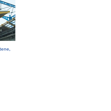
tene,
i
e
lla
a.