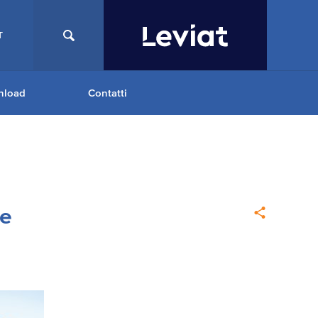
T
nload
Contatti
ne