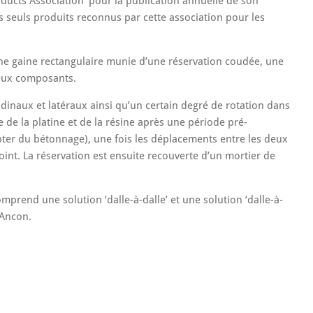
roducts Association’ pour la publication annuelle de son
s seuls produits reconnus par cette association pour les
ne gaine rectangulaire munie d’une réservation coudée, une
 deux composants.
dinaux et latéraux ainsi qu’un certain degré de rotation dans
de de la platine et de la résine après une période pré-
ter du bétonnage), une fois les déplacements entre les deux
joint. La réservation est ensuite recouverte d’un mortier de
rend une solution ‘dalle-à-dalle’ et une solution ‘dalle-à-
 Ancon.