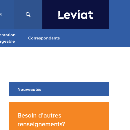
R
ntation
Correspondants
argeable
Nouveautés
Besoin d'autres
renseignements?