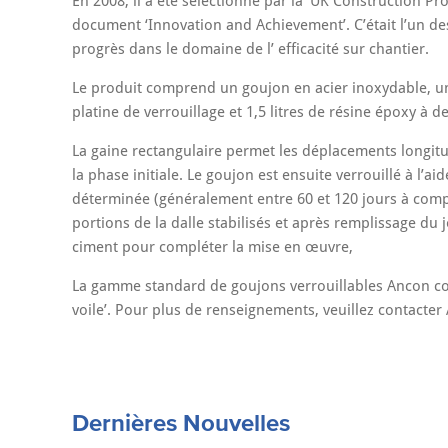
En 2008, il a été selectionné par la ‘UK Construction P
document ‘Innovation and Achievement’. C’était l’un de
progrès dans le domaine de l’ efficacité sur chantier.
Le produit comprend un goujon en acier inoxydable, u
platine de verrouillage et 1,5 litres de résine époxy à
La gaine rectangulaire permet les déplacements longitu
la phase initiale. Le goujon est ensuite verrouillé à l’ai
déterminée (généralement entre 60 et 120 jours à comp
portions de la dalle stabilisés et après remplissage du 
ciment pour compléter la mise en œuvre,
La gamme standard de goujons verrouillables Ancon comp
voile’. Pour plus de renseignements, veuillez contacter
Dernières Nouvelles