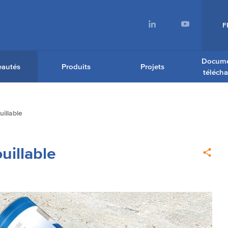
F
Docume
autés
Produits
Projets
téléch
illable
uillable