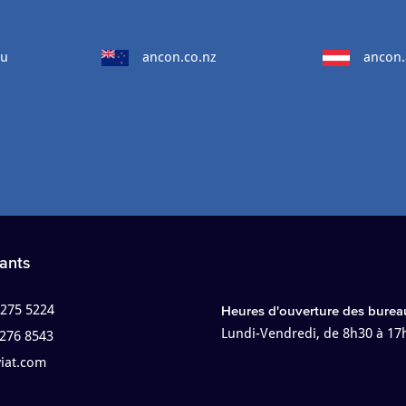
au
ancon.co.nz
ancon.
ants
 275 5224
Heures d'ouverture des burea
Lundi-Vendredi, de 8h30 à 17
 276 8543
viat.com