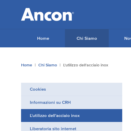
Home
Chi Siamo
Nov
Tu
Home
Chi Siamo
L'utilizzo dell'acciaio inox
sei
qui:
Cookies
Informazioni su CRH
L'utilizzo dell'acciaio inox
Liberatoria sito internet