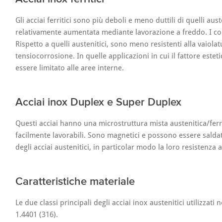
Gli acciai ferritici sono più deboli e meno duttili di quelli au
relativamente aumentata mediante lavorazione a freddo. I co
Rispetto a quelli austenitici, sono meno resistenti alla vaiola
tensiocorrosione. In quelle applicazioni in cui il fattore estet
essere limitato alle aree interne.
Acciai inox Duplex e Super Duplex
Questi acciai hanno una microstruttura mista austenitica/ferri
facilmente lavorabili. Sono magnetici e possono essere saldati
degli acciai austenitici, in particolar modo la loro resistenza
Caratteristiche materiale
Le due classi principali degli acciai inox austenitici utilizza
1.4401 (316).