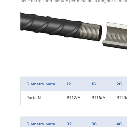
delle barre sono filettate per metà della lunghezza dell
Diametro barra
12
16
20
Parte N.
BT12/A
BT16/A
BT20
Diametro barra
32
36
40