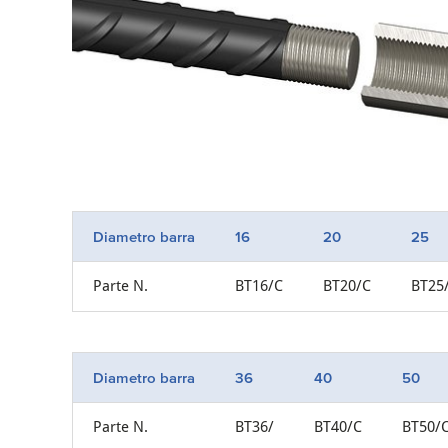
Diametro barra
16
20
25
Parte N.
BT16/C
BT20/C
BT25
Diametro barra
36
40
50
Parte N.
BT36/
BT40/C
BT50/