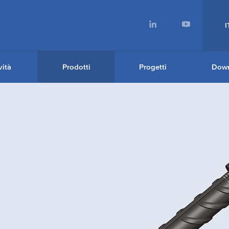
I
ità
Prodotti
Progetti
Dow