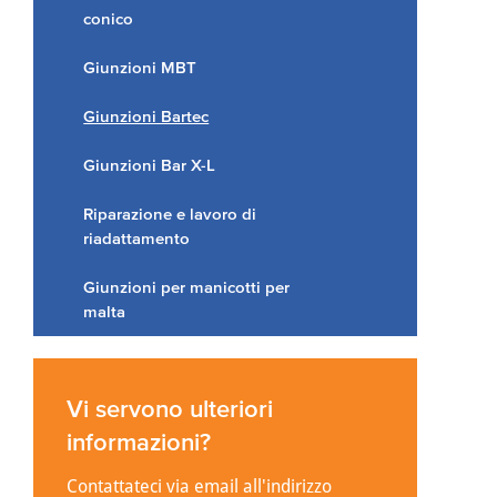
conico
Giunzioni MBT
Giunzioni Bartec
Giunzioni Bar X-L
Riparazione e lavoro di
riadattamento
Giunzioni per manicotti per
malta
Vi servono ulteriori
informazioni?
Contattateci via email all'indirizzo