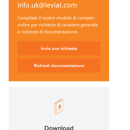
info.uk@leviat.com
Compilate il nostro modulo di contatto
online per richieste di carattere generale
o richieste di documentazione.
Invia una richiesta
Richiedi documentazione
Download