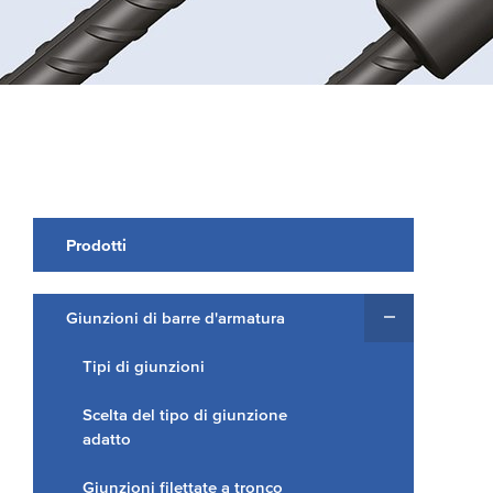
Prodotti
Giunzioni di barre d'armatura
Tipi di giunzioni
Scelta del tipo di giunzione
adatto
Giunzioni filettate a tronco