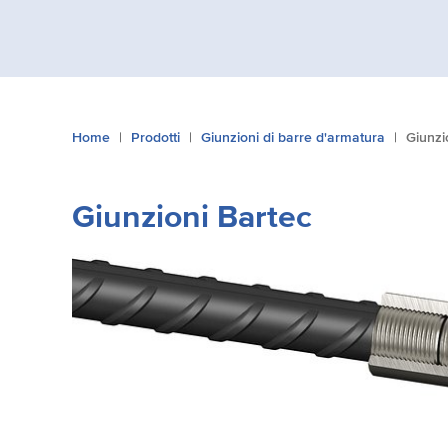
Tu
Home
Prodotti
Giunzioni di barre d'armatura
Giunzi
sei
qui:
Giunzioni Bartec