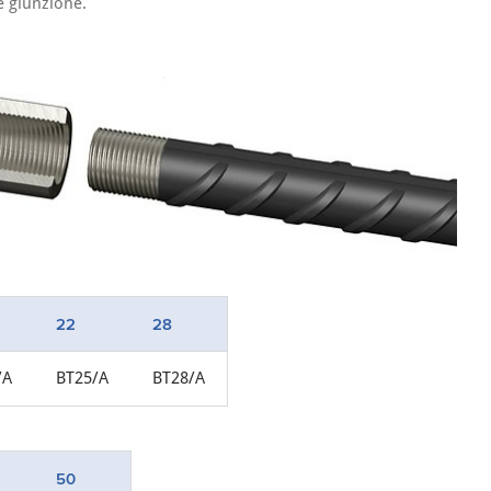
e giunzione.
22
28
/A
BT25/A
BT28/A
50