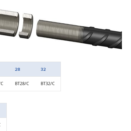
28
32
/C
BT28/C
BT32/C
C