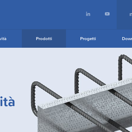
I
ità
Prodotti
Progetti
Dow
ità