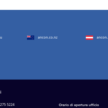
au
ancon.co.nz
ancon.
i
 275 5224
Orario di apertura ufficio