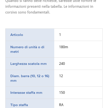
Quando si fanno delle richieste, sarebbe utile fornire le
informazioni presenti nella tabella. Le informazioni in
corsivo sono fondamentali.
Articolo
1
Numero di unità o di
180m
metri
Larghezza scatola mm
240
Diam. barra (10, 12 o 16)
12
mm
Interasse staffa mm
150
Tipo staffa
RA