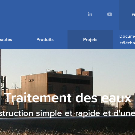
F
Docume
autés
Produits
Projets
téléch
Traitement des eaux
ruction simple et rapide et d'une 