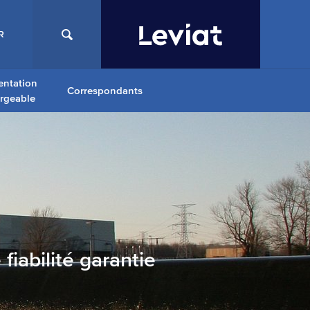
R
ntation
Correspondants
argeable
fiabilité garantie