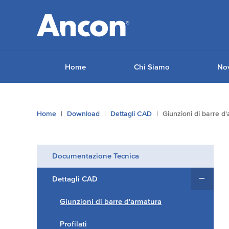
Home
Chi Siamo
Nov
Tu
Home
Download
Dettagli CAD
Giunzioni di barre d
sei
qui:
Documentazione Tecnica
Dettagli CAD
Giunzioni di barre d'armatura
Profilati