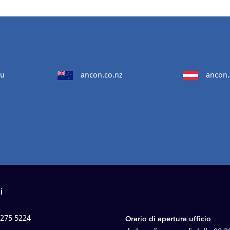
au
ancon.co.nz
ancon.
i
 275 5224
Orario di apertura ufficio