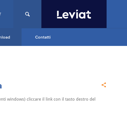
T
nload
Contatti
a
nti windows) cliccare il link con il tasto destro del