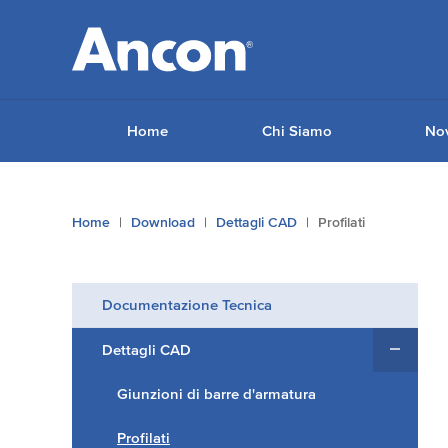
Home
Chi Siamo
Nov
Tu
Home
Download
Dettagli CAD
Profilati
sei
qui:
Documentazione Tecnica
Dettagli CAD
Giunzioni di barre d'armatura
Profilati