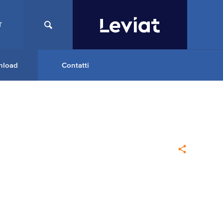
T
nload
Contatti