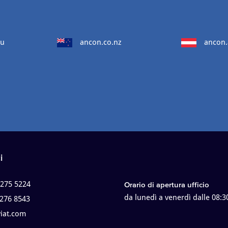
au
ancon.co.nz
ancon.
i
 275 5224
Orario di apertura ufficio
da lunedì a venerdì dalle 08:3
 276 8543
viat.com