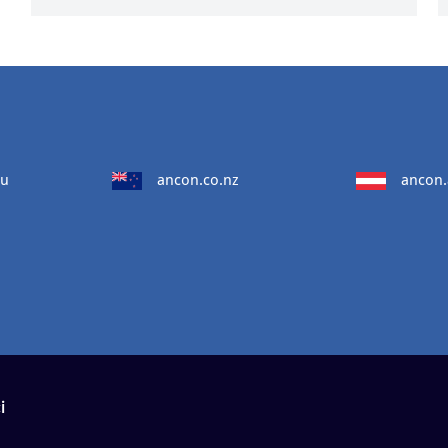
au
ancon.co.nz
ancon.
i