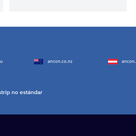
au
ancon.co.nz
ancon.
strip no estándar