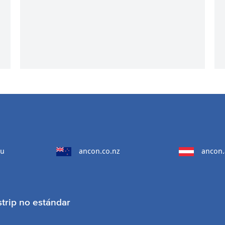
au
ancon.co.nz
ancon.
strip no estándar