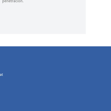
penetración.
at