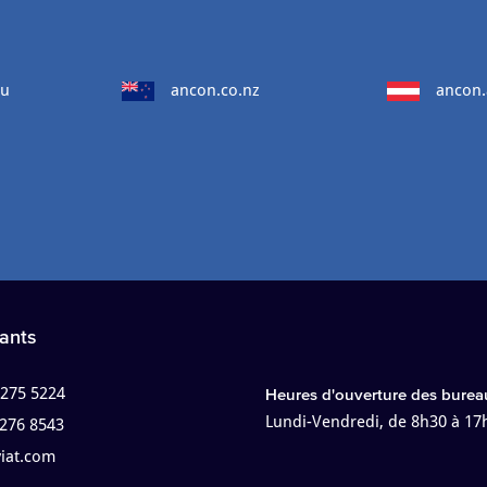
au
ancon.co.nz
ancon.
ants
 275 5224
Heures d'ouverture des burea
Lundi-Vendredi, de 8h30 à 17
 276 8543
viat.com