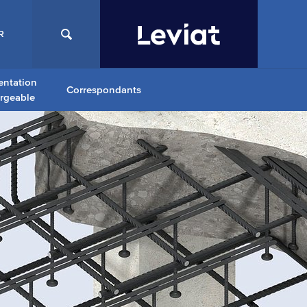
R
ntation
Correspondants
argeable