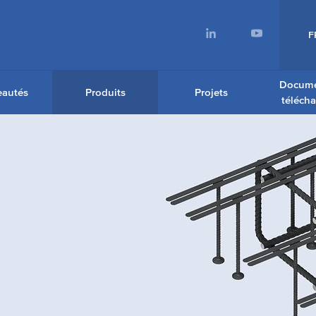
F
Docume
autés
Produits
Projets
téléch