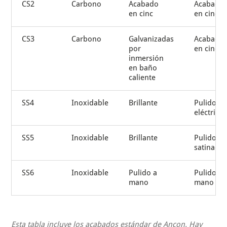
CS2
Carbono
Acabado
Acabado
en cinc
en cinc
CS3
Carbono
Galvanizadas
Acabado
por
en cinc
inmersión
en baño
caliente
SS4
Inoxidable
Brillante
Pulido
eléctrico
SS5
Inoxidable
Brillante
Pulido
satinado
SS6
Inoxidable
Pulido a
Pulido a
mano
mano
Esta tabla incluye los acabados estándar de Ancon. Hay