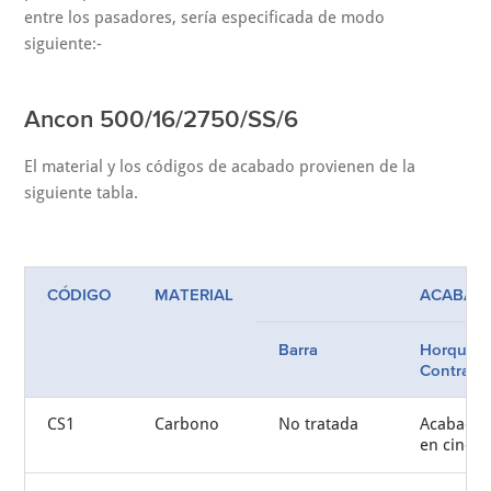
entre los pasadores, sería especificada de modo
siguiente:-
Ancon 500/16/2750/SS/6
El material y los códigos de acabado provienen de la
siguiente tabla.
CÓDIGO
MATERIAL
ACABAD
Barra
Horquilla
Contratu
CS1
Carbono
No tratada
Acabado
en cinc